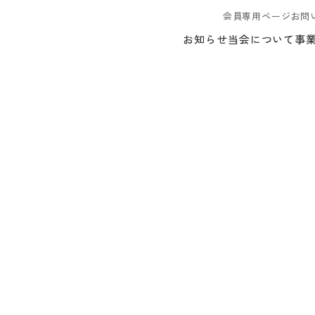
会員専用ページ
お問
お知らせ
当会について
事