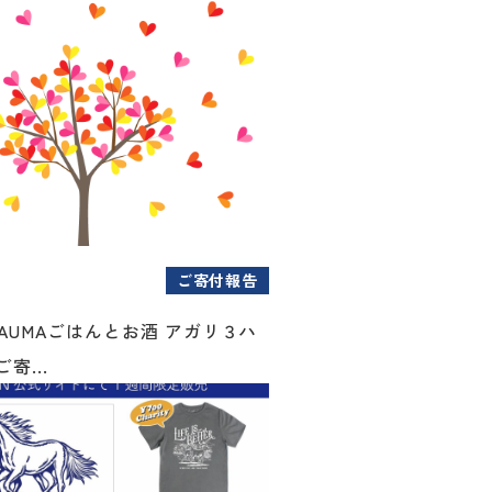
ご寄付報告
AUMAごはんとお酒 アガリ３ハ
寄...