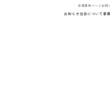
会員専用ページ
お問
お知らせ
当会について
事