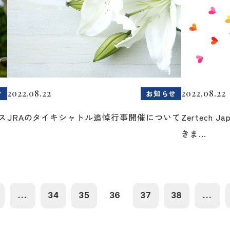
2022.08.22
2022.08.22
せ
お知らせ
ス
JRAのタイキシャトル追悼行事開催について
Zertech 
きま...
...
34
35
36
37
38
...