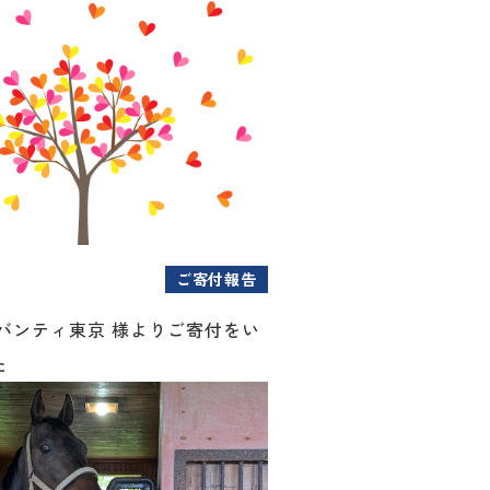
ご寄付報告
アバンティ東京 様よりご寄付をい
た