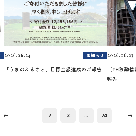
2026.06.24
2026.06.23
せ
お知らせ
ョ
「うまのふるさと」目標金額達成のご報告
【FH移動
報告
1
2
3
...
74