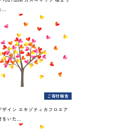
..
ご寄付報告
デザイン エキゾティカフロエア
をいた...