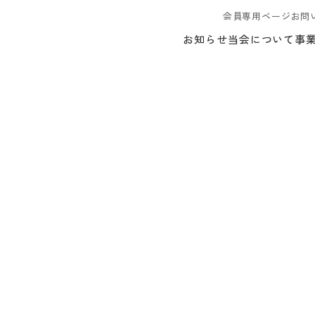
会員専用ページ
お問
お知らせ
当会について
事