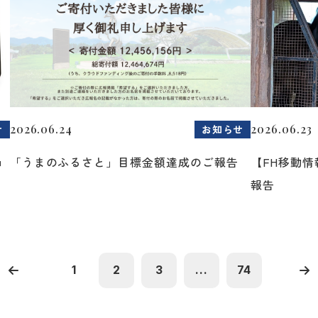
2026.06.24
2026.06.23
せ
お知らせ
ョ
「うまのふるさと」目標金額達成のご報告
【FH移動
報告
1
2
3
...
74