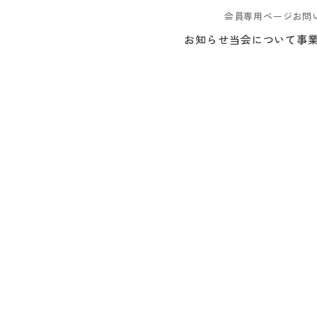
会員専用ページ
お問
お知らせ
当会について
事