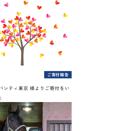
ご寄付報告
アバンティ東京 様よりご寄付をい
た