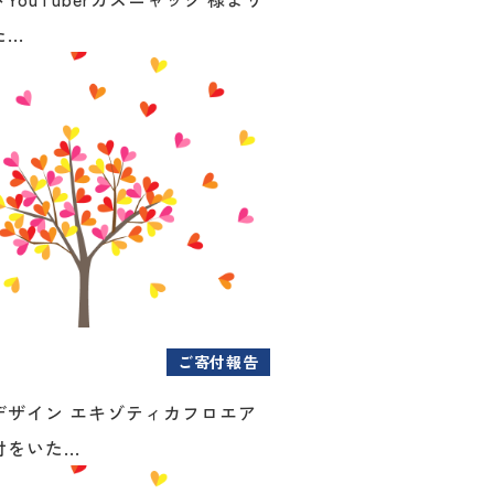
..
ご寄付報告
デザイン エキゾティカフロエア
をいた...