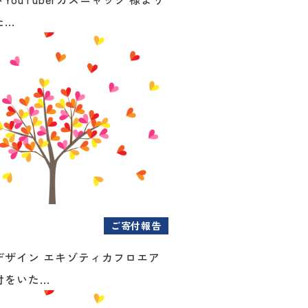
..
ご寄付報告
デザイン エキゾティカフロエア
をいた...