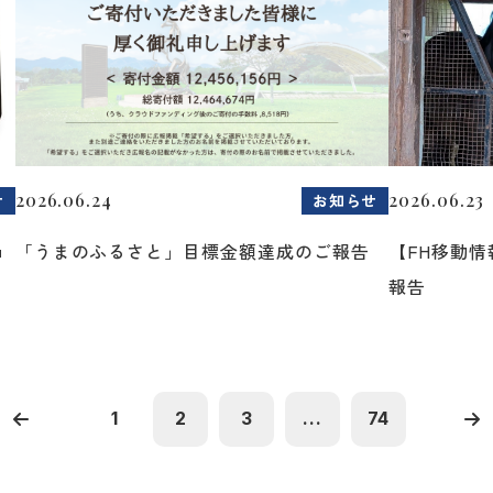
2026.06.24
2026.06.23
せ
お知らせ
ョ
「うまのふるさと」目標金額達成のご報告
【FH移動
報告
1
2
3
...
74