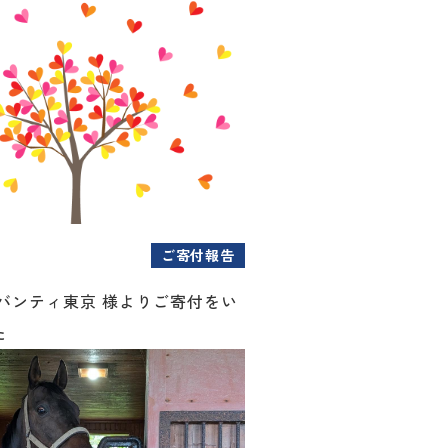
ご寄付報告
アバンティ東京 様よりご寄付をい
た