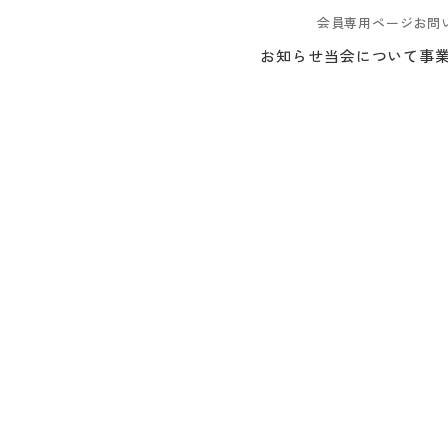
会員専用ページ
お問
お知らせ
当会について
事