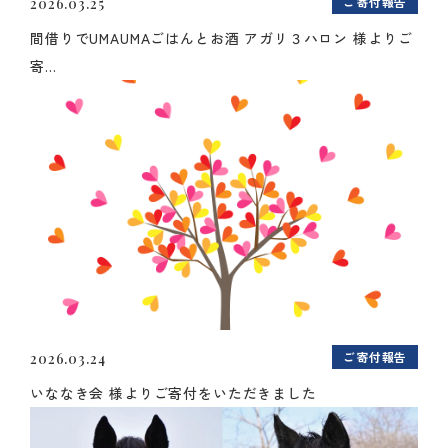
ご寄付報告
2026.03.25
間借りでUMAUMAごはんとお酒 アガリ３ハロン 様よりご
寄...
ご寄付報告
2026.03.24
いななき会 様よりご寄付をいただきました