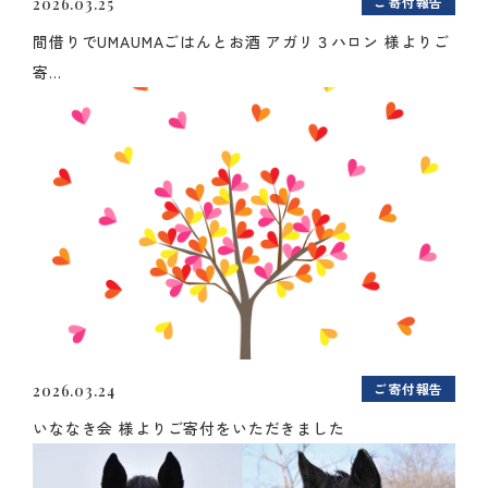
ご寄付報告
2026.03.25
間借りでUMAUMAごはんとお酒 アガリ３ハロン 様よりご
寄...
ご寄付報告
2026.03.24
いななき会 様よりご寄付をいただきました