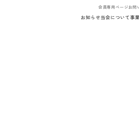
会員専用ページ
お問
お知らせ
当会について
事