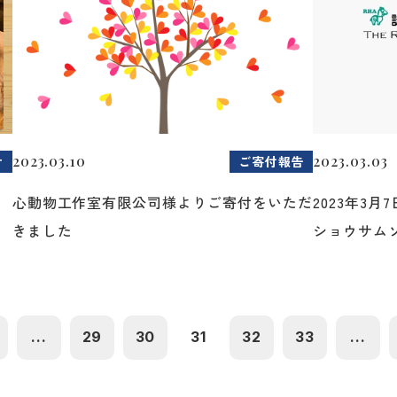
2023.03.10
2023.03.03
せ
ご寄付報告
登
心動物工作室有限公司様よりご寄付をいただ
2023年3
きました
ショウサムソ.
...
29
30
31
32
33
...