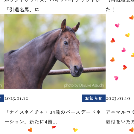
「引退名馬」に
た！
2023.01.12
2023.01.10
せ
お知らせ
「ナイスネイチャ・34歳のバースデードネ
アニマルコ
ーション」新たに4頭...
寄付をいた