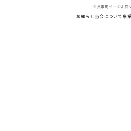
会員専用ページ
お問
お知らせ
当会について
事