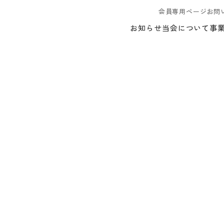
会員専用ページ
お問
お知らせ
当会について
事