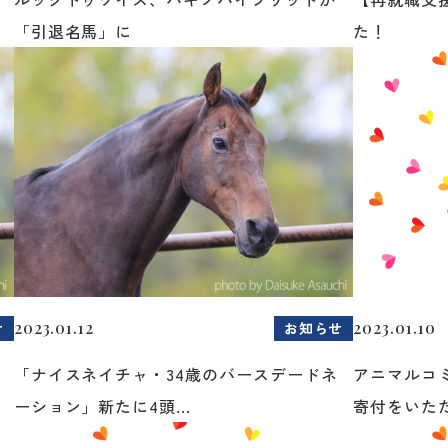
「引退名馬」に
た！
2023.01.12
2023.01.10
せ
お知らせ
「ナイスネイチャ・34歳のバースデードネ
アニマルコ
ーション」新たに4頭...
寄付をいた