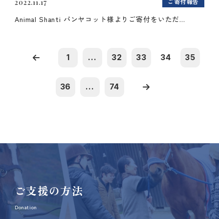
ご寄付報告
2022.11.17
Animal Shanti パンヤコット様よりご寄付をいただ...
1
...
32
33
34
35
36
...
74
ご支援の方法
Donation