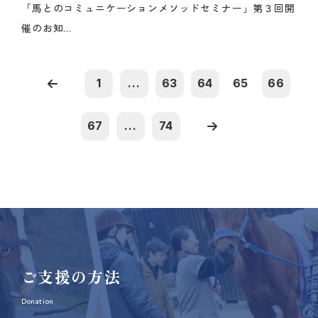
「馬とのコミュニケーションメソッドセミナー」第３回開
催のお知...
1
...
63
64
65
66
67
...
74
ご支援の方法
Donation