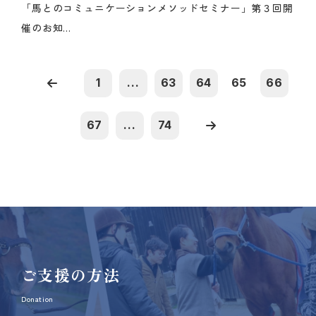
「馬とのコミュニケーションメソッドセミナー」第３回開
催のお知...
1
...
63
64
65
66
67
...
74
ご支援の方法
Donation