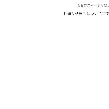
会員専用ページ
お問
お知らせ
当会について
事