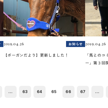
2019.04.26
2019.04.26
せ
お知らせ
【ボーガンだより】更新しました！
「馬とのコ
ー」第３回開
...
63
64
65
66
67
...