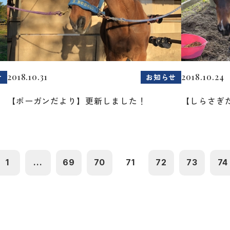
2018.10.31
2018.10.24
せ
お知らせ
【ボーガンだより】更新しました！
【しらさぎ
1
...
69
70
71
72
73
74