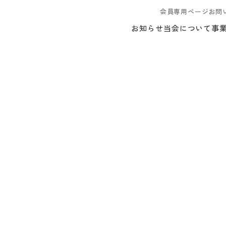
会員専用ページ
お問
お知らせ
当会について
事