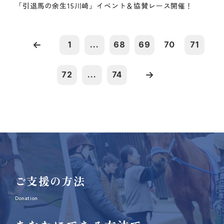
「引退馬の余生15川崎」イベント＆協賛レース開催！
1
...
68
69
70
71
72
...
74
ご支援の方法
Donation