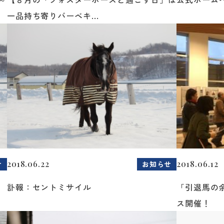
一品持ち寄りバーベキ...
2018.06.22
2018.06.12
せ
お知らせ
訃報：セントミサイル
「引退馬の
ス開催！