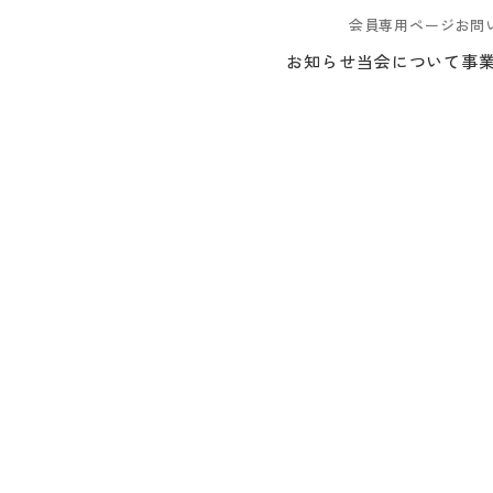
会員専用ページ
お問
お知らせ
当会について
事