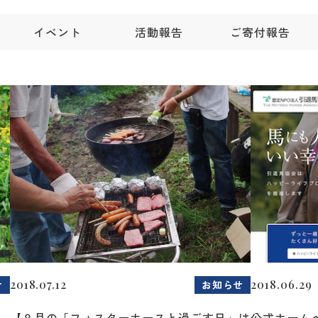
イベント
活動報告
ご寄付報告
2018.07.12
2018.06.29
せ
お知らせ
～
【８月の「フォスターホースと過ごす日」は
公式ホーム