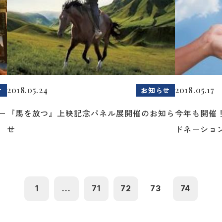
2018.05.24
2018.05.17
せ
お知らせ
ー
『馬を放つ』上映記念パネル展開催のお知ら
今年も開催
せ
ドネーショ
1
...
71
72
73
74