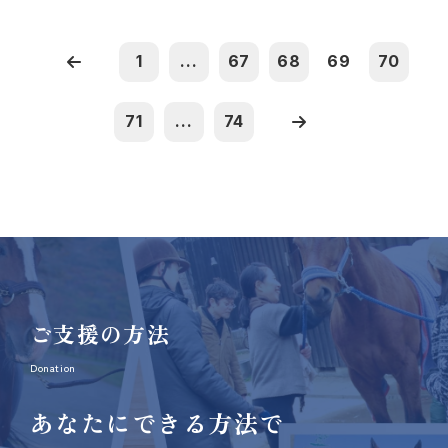
1
...
67
68
69
70
71
...
74
ご支援の方法
Donation
あなたにできる方法で