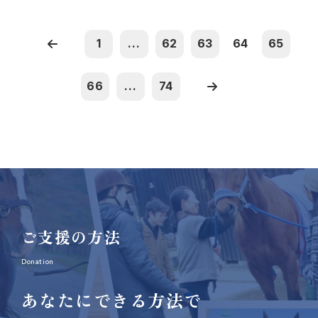
1
...
62
63
64
65
66
...
74
ご支援の方法
Donation
あなたにできる方法で