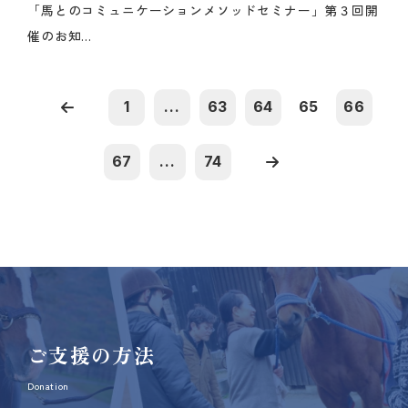
「馬とのコミュニケーションメソッドセミナー」第３回開
催のお知...
1
...
63
64
65
66
67
...
74
ご支援の方法
Donation