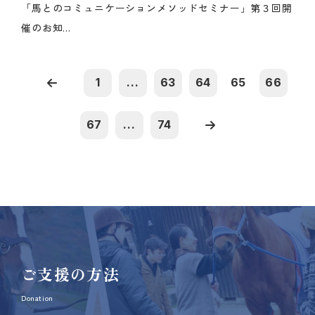
「馬とのコミュニケーションメソッドセミナー」第３回開
催のお知...
1
...
63
64
65
66
67
...
74
ご支援の方法
Donation