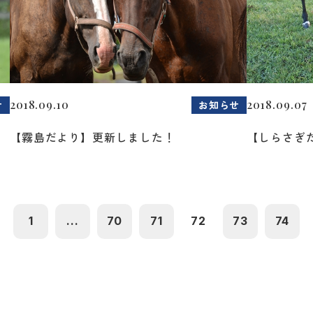
2018.09.10
2018.09.07
せ
お知らせ
【霧島だより】更新しました！
【しらさぎ
1
...
70
71
72
73
74