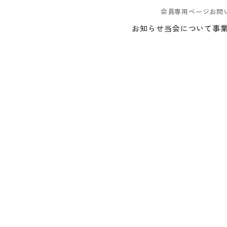
会員専用ページ
お問
お知らせ
当会について
事