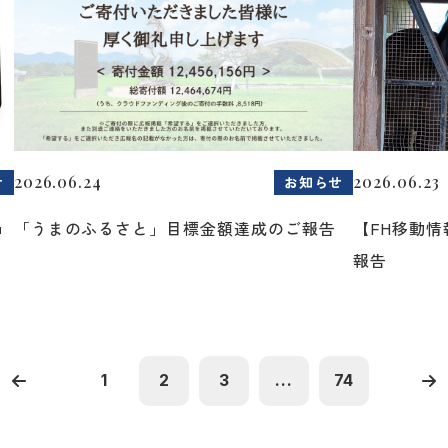
2026.06.24
2026.06.23
せ
お知らせ
ョ
「うまのふるさと」目標金額達成のご報告
【FH移動
報告
1
2
3
...
74