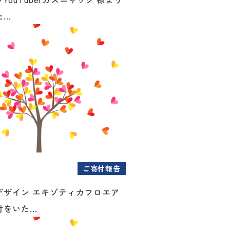
..
ご寄付報告
デザイン エキゾティカフロエア
をいた...