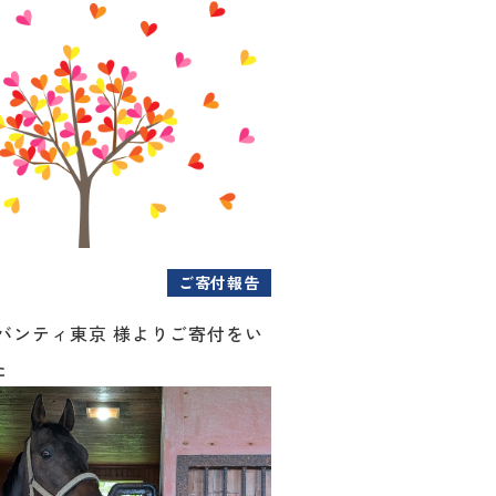
ご寄付報告
アバンティ東京 様よりご寄付をい
た