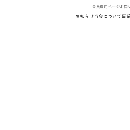
会員専用ページ
お問
お知らせ
当会について
事