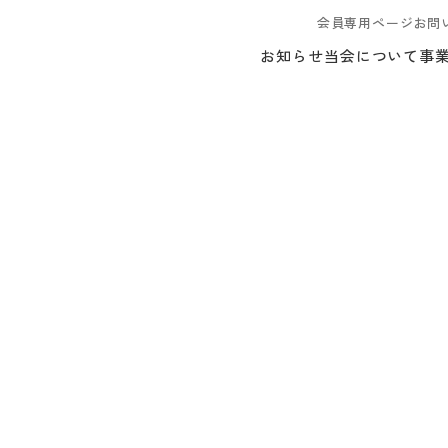
会員専用ページ
お問
お知らせ
当会について
事