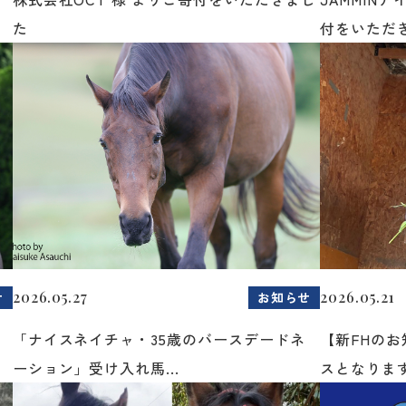
た
付をいただき
2026.05.27
2026.05.21
せ
お知らせ
「ナイスネイチャ・35歳のバースデードネ
【新FHの
ーション」受け入れ馬...
スとなりま