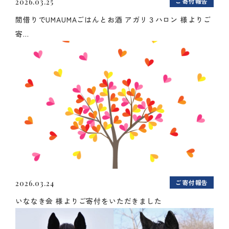
ご寄付報告
2026.03.25
間借りでUMAUMAごはんとお酒 アガリ３ハロン 様よりご
寄...
ご寄付報告
2026.03.24
いななき会 様よりご寄付をいただきました