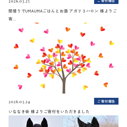
ご寄付報告
2026.03.25
間借りでUMAUMAごはんとお酒 アガリ３ハロン 様よりご
寄...
ご寄付報告
2026.03.24
いななき会 様よりご寄付をいただきました