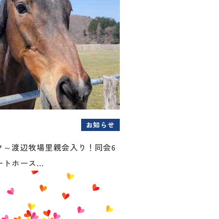
お知らせ
ク～渡辺牧場里親会入り！同会6
トホース...