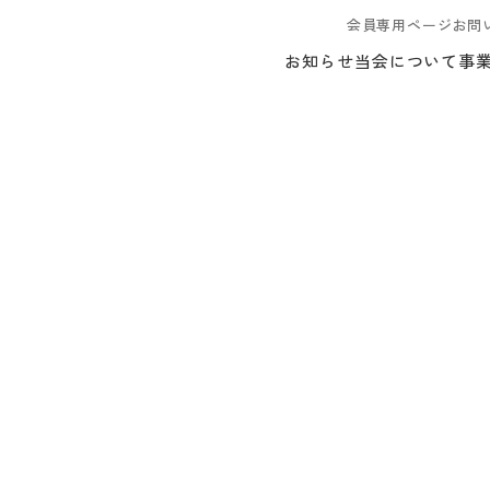
会員専用ページ
お問
お知らせ
当会について
事