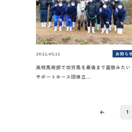
2022.05.12
お知ら
高校馬術部で功労馬を最後まで面倒みたい
サポートホース団体立...
1