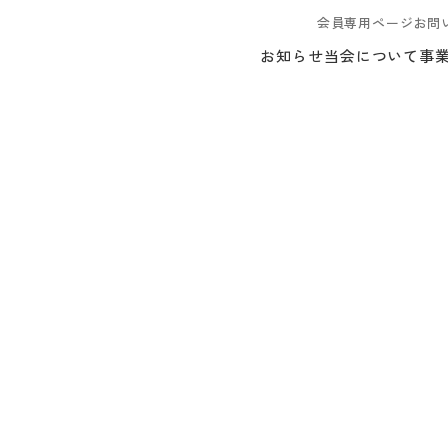
会員専用ページ
お問
お知らせ
当会について
事