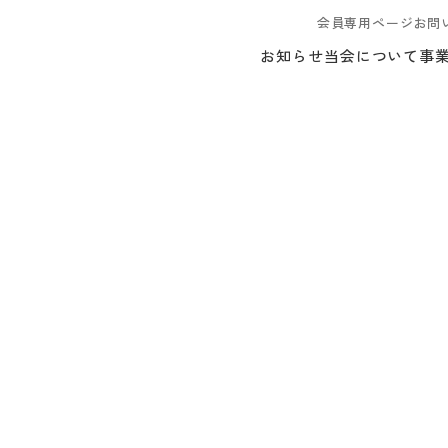
会員専用ページ
お問
お知らせ
当会について
事