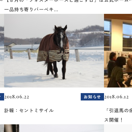
一品持ち寄りバーベキ...
2018.06.22
2018.06.12
せ
お知らせ
訃報：セントミサイル
「引退馬の
ス開催！