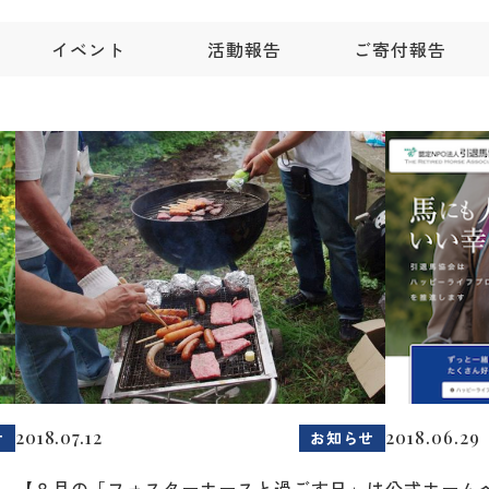
イベント
活動報告
ご寄付報告
2018.07.12
2018.06.29
せ
お知らせ
～
【８月の「フォスターホースと過ごす日」は
公式ホーム