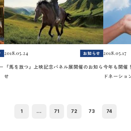
2018.05.24
2018.05.17
せ
お知らせ
ー
『馬を放つ』上映記念パネル展開催のお知ら
今年も開催
せ
ドネーショ
1
...
71
72
73
74