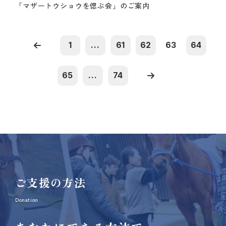
「マザートウショウを偲ぶ会」のご案内
1
...
61
62
63
64
65
...
74
ご支援の方法
Donation