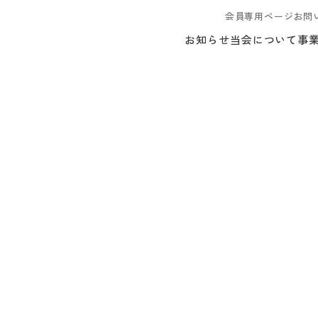
会員専用ページ
お問
お知らせ
当会について
事