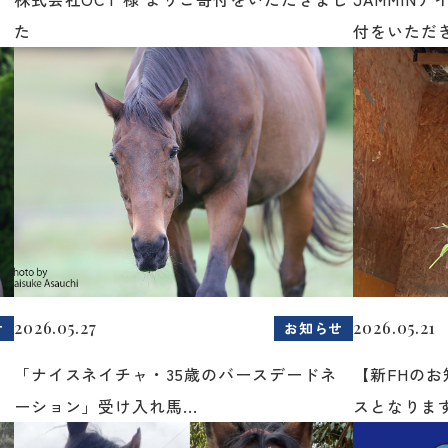
た
付をいただき
2026.05.27
2026.05.21
せ
お知らせ
「ナイスネイチャ・35歳のバースデードネ
【新FHの
ーション」受け入れ馬...
スとなりま