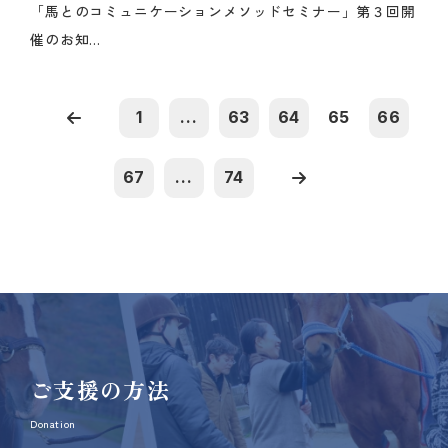
「馬とのコミュニケーションメソッドセミナー」第３回開
催のお知...
1
...
63
64
65
66
67
...
74
ご支援の方法
Donation