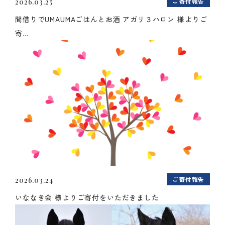
ご寄付報告
2026.03.25
間借りでUMAUMAごはんとお酒 アガリ３ハロン 様よりご
寄...
ご寄付報告
2026.03.24
いななき会 様よりご寄付をいただきました