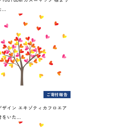
..
ご寄付報告
デザイン エキゾティカフロエア
をいた...