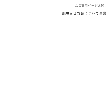
会員専用ページ
お問
お知らせ
当会について
事