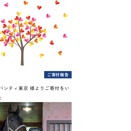
ご寄付報告
アバンティ東京 様よりご寄付をい
た