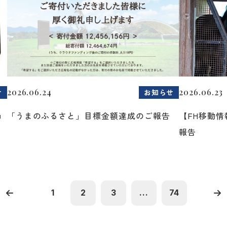
2026.06.24
2026.06.23
せ
お知らせ
ョ
「うまのふるさと」目標金額達成のご報告
【FH移動
報告
1
2
3
...
74