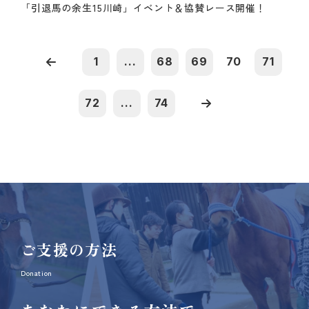
「引退馬の余生15川崎」イベント＆協賛レース開催！
1
...
68
69
70
71
72
...
74
ご支援の方法
Donation