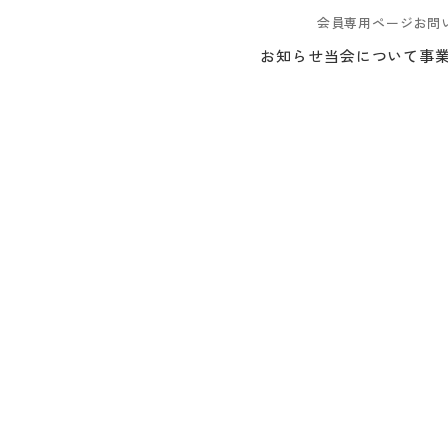
会員専用ページ
お問
お知らせ
当会について
事