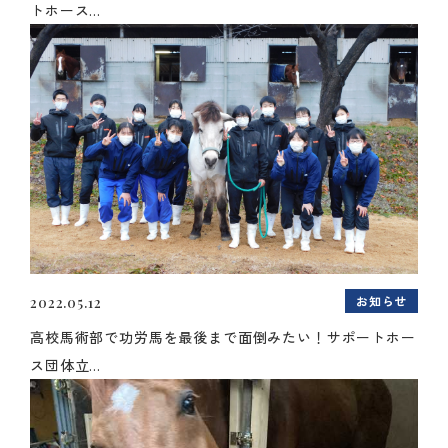
トホース...
お知らせ
2022.05.12
高校馬術部で功労馬を最後まで面倒みたい！サポートホー
ス団体立...