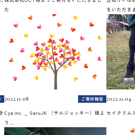
た
をいただき
2022.11.08
2022.11.04
告
ご寄付報告
き
Cya inc. _ SaruJK （サルジョッキー）様よ
セイクリム
り...