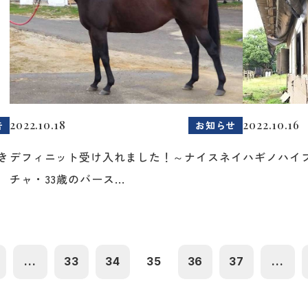
2022.10.18
2022.10.16
告
お知らせ
き
デフィニット受け入れました！～ナイスネイ
ハギノハイ
チャ・33歳のバース...
...
33
34
35
36
37
...