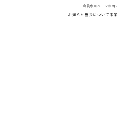
会員専用ページ
お問
お知らせ
当会について
事