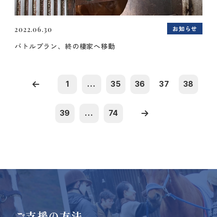
お知らせ
2022.06.30
バトルプラン、終の棲家へ移動
1
...
35
36
37
38
39
...
74
ご支援の方法