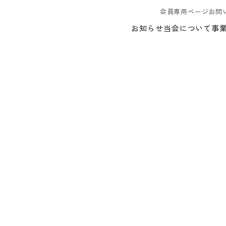
会員専用ページ
お問
お知らせ
当会について
事