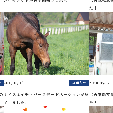
た！
2019.05.16
2019.05.15
せ
お知らせ
の
ナイスネイチャバースデードネーションが終
【再就職支
了しました。
た！