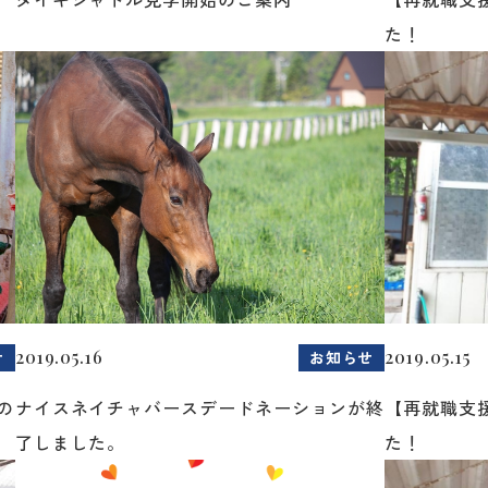
た！
2019.05.16
2019.05.15
せ
お知らせ
の
ナイスネイチャバースデードネーションが終
【再就職支
了しました。
た！