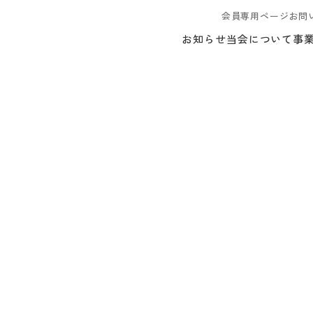
会員専用ページ
お問
お知らせ
当会について
事