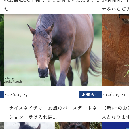
た
付をいただき
2026.05.27
2026.05.21
せ
お知らせ
「ナイスネイチャ・35歳のバースデードネ
【新FHの
ーション」受け入れ馬...
スとなりま