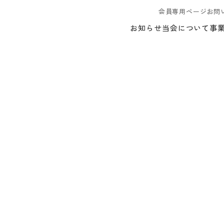
会員専用ページ
お問
お知らせ
当会について
事