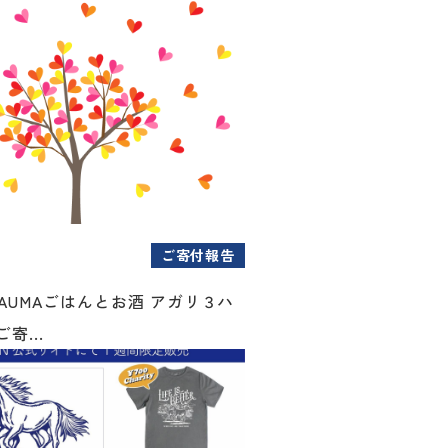
ご寄付報告
AUMAごはんとお酒 アガリ３ハ
寄...