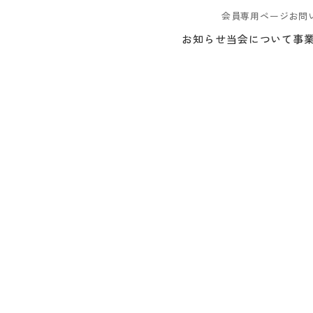
会員専用ページ
お問
お知らせ
当会について
事