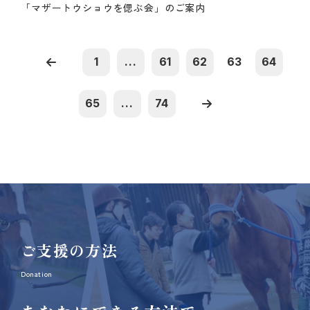
「マザートウショウを偲ぶ会」のご案内
1
...
61
62
63
64
65
...
74
ご支援の方法
Donation