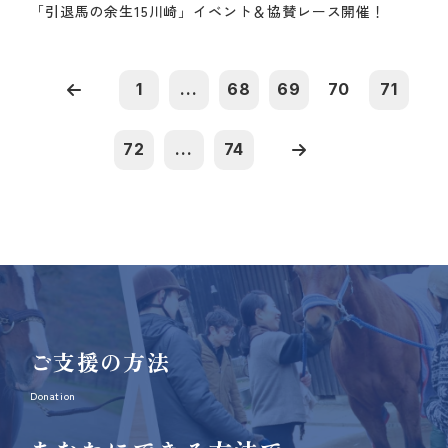
「引退馬の余生15川崎」イベント＆協賛レース開催！
1
...
68
69
70
71
72
...
74
ご支援の方法
Donation