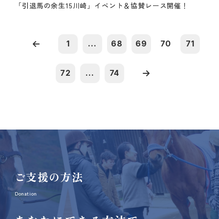
「引退馬の余生15川崎」イベント＆協賛レース開催！
1
...
68
69
70
71
72
...
74
ご支援の方法
Donation