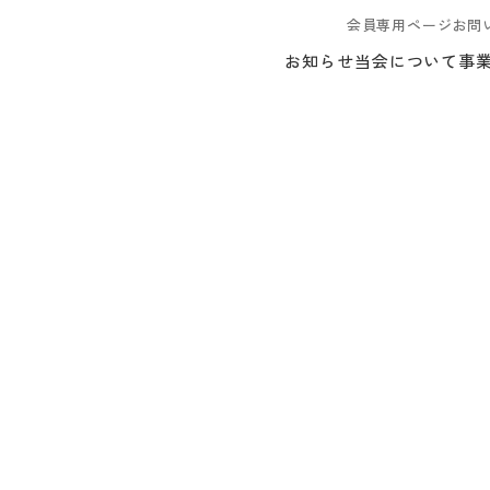
会員専用ページ
お問
お知らせ
当会について
事