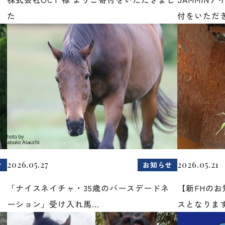
た
付をいただき
2026.05.27
2026.05.21
せ
お知らせ
「ナイスネイチャ・35歳のバースデードネ
【新FHの
ーション」受け入れ馬...
スとなりま