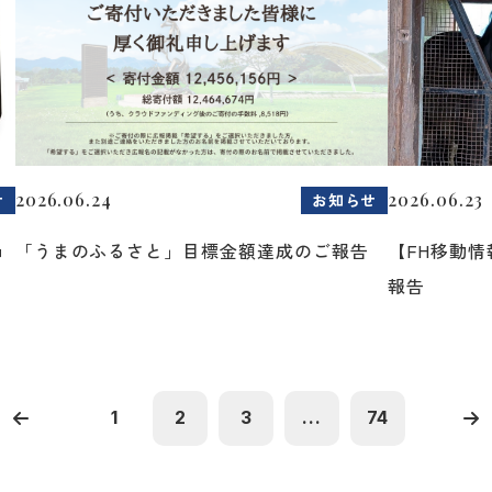
2026.06.24
2026.06.23
せ
お知らせ
ョ
「うまのふるさと」目標金額達成のご報告
【FH移動
報告
1
2
3
...
74