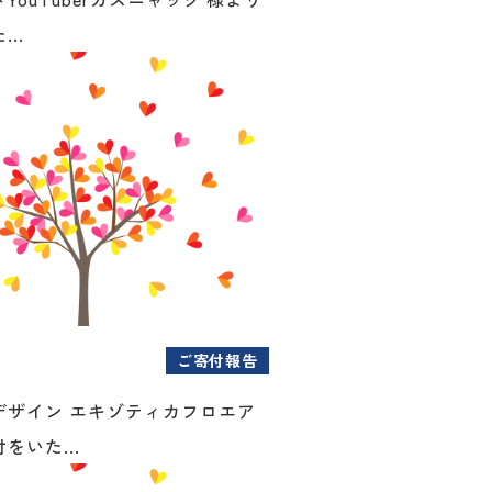
..
ご寄付報告
デザイン エキゾティカフロエア
をいた...