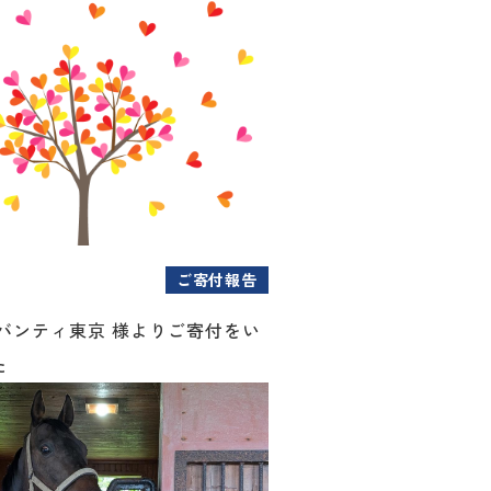
ご寄付報告
アバンティ東京 様よりご寄付をい
た