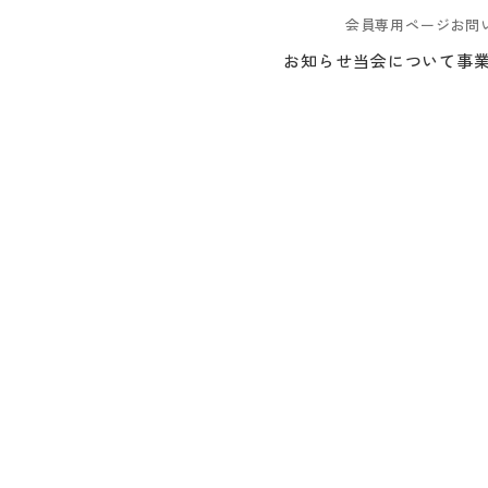
会員専用ページ
お問
お知らせ
当会について
事