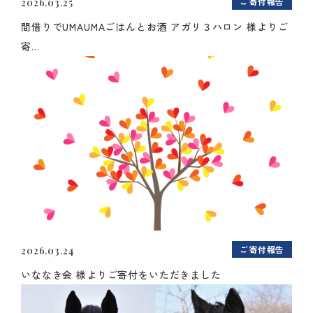
ご寄付報告
2026.03.25
間借りでUMAUMAごはんとお酒 アガリ３ハロン 様よりご
寄...
ご寄付報告
2026.03.24
いななき会 様よりご寄付をいただきました