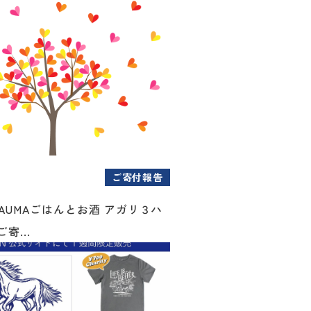
ご寄付報告
AUMAごはんとお酒 アガリ３ハ
寄...