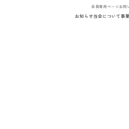
会員専用ページ
お問
お知らせ
当会について
事